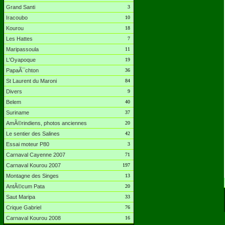
Grand Santi
3
Iracoubo
10
Kourou
18
Les Hattes
7
Maripassoula
11
L'Oyapoque
19
PapaÃ¯chton
36
St Laurent du Maroni
84
Divers
9
Belem
40
Suriname
37
AmÃ©rindiens, photos anciennes
20
Le sentier des Salines
42
Essai moteur P80
3
Carnaval Cayenne 2007
71
Carnaval Kourou 2007
197
Montagne des Singes
13
AntÃ©cum Pata
20
Saut Maripa
33
Crique Gabriel
76
Carnaval Kourou 2008
16