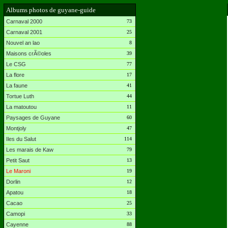
Albums photos de guyane-guide
Carnaval 2000
73
Carnaval 2001
25
Nouvel an lao
8
Maisons crÃ©oles
39
Le CSG
77
La flore
17
La faune
41
Tortue Luth
44
La matoutou
11
Paysages de Guyane
60
Montjoly
47
Iles du Salut
114
Les marais de Kaw
79
Petit Saut
13
Le Maroni
19
Dorlin
12
Apatou
18
Cacao
25
Camopi
33
Cayenne
88