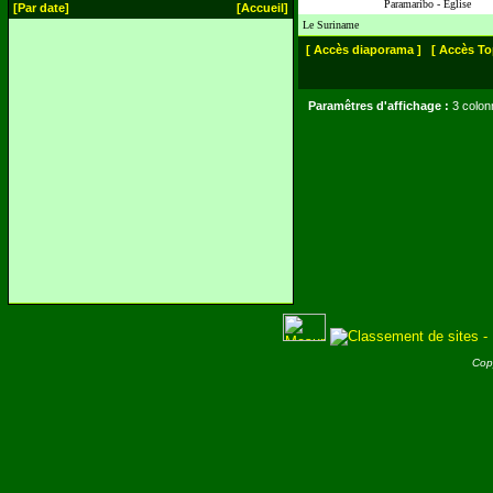
Paramaribo - Eglise
[Par date]
[Accueil]
Le Suriname
[ Accès diaporama ]
[ Accès To
Paramêtres d'affichage :
3 colon
Cop