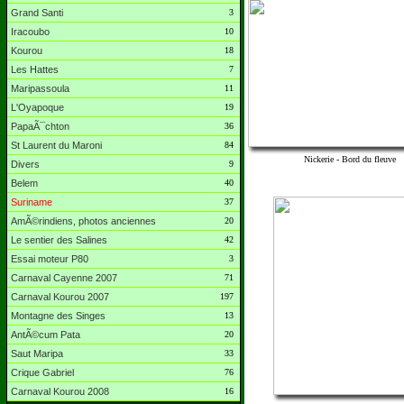
Grand Santi
3
Iracoubo
10
Kourou
18
Les Hattes
7
Maripassoula
11
L'Oyapoque
19
PapaÃ¯chton
36
St Laurent du Maroni
84
Nickerie - Bord du fleuve
Divers
9
Belem
40
Suriname
37
AmÃ©rindiens, photos anciennes
20
Le sentier des Salines
42
Essai moteur P80
3
Carnaval Cayenne 2007
71
Carnaval Kourou 2007
197
Montagne des Singes
13
AntÃ©cum Pata
20
Saut Maripa
33
Crique Gabriel
76
Carnaval Kourou 2008
16