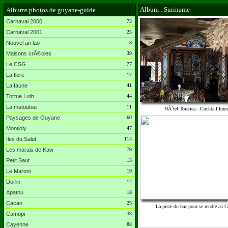
Album : Suriname
Albums photos de guyane-guide
Carnaval 2000
73
Carnaval 2001
25
Nouvel an lao
8
Maisons crÃ©oles
39
Le CSG
77
La flore
17
La faune
41
Tortue Luth
44
La matoutou
11
HÃ´tel Torarica - Cocktail lou
Paysages de Guyane
60
Montjoly
47
Iles du Salut
114
Les marais de Kaw
79
Petit Saut
13
Le Maroni
19
Dorlin
12
Apatou
18
Cacao
25
La piste du bac pour se rendre au 
Camopi
33
Cayenne
88