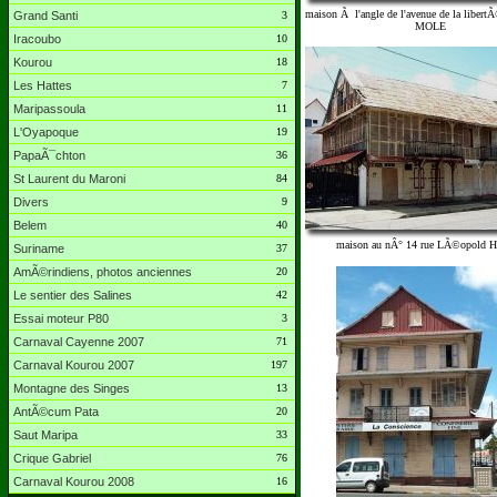
maison Ã l'angle de l'avenue de la libertÃ
Grand Santi
3
MOLE
Iracoubo
10
Kourou
18
Les Hattes
7
Maripassoula
11
L'Oyapoque
19
PapaÃ¯chton
36
St Laurent du Maroni
84
Divers
9
Belem
40
maison au nÂ° 14 rue LÃ©opold
Suriname
37
AmÃ©rindiens, photos anciennes
20
Le sentier des Salines
42
Essai moteur P80
3
Carnaval Cayenne 2007
71
Carnaval Kourou 2007
197
Montagne des Singes
13
AntÃ©cum Pata
20
Saut Maripa
33
Crique Gabriel
76
Carnaval Kourou 2008
16