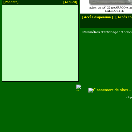
[Par date]
[Accueil]
maison au nÂ° 22 rue ARAGO et an
LALLOUETTE
[ Accès diaporama ]
[ Accès To
Paramêtres d'affichage :
3 colon
Cop