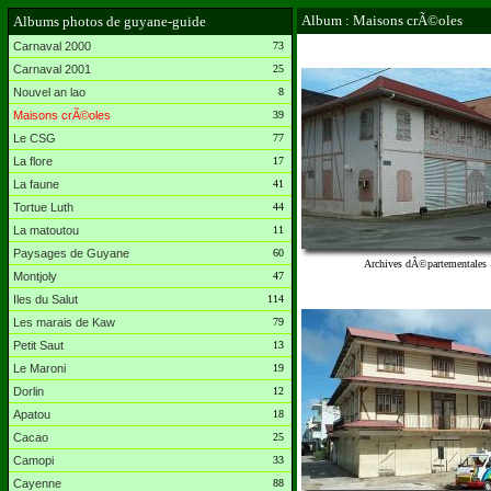
Album : Maisons crÃ©oles
Albums photos de guyane-guide
Carnaval 2000
73
Carnaval 2001
25
Nouvel an lao
8
Maisons crÃ©oles
39
Le CSG
77
La flore
17
La faune
41
Tortue Luth
44
La matoutou
11
Paysages de Guyane
60
Archives dÃ©partementales
Montjoly
47
Iles du Salut
114
Les marais de Kaw
79
Petit Saut
13
Le Maroni
19
Dorlin
12
Apatou
18
Cacao
25
Camopi
33
Cayenne
88