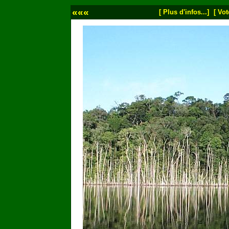
«««
[ Plus d'infos...]
[ Vot