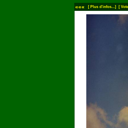
«««
[ Plus d'infos...]
[ Vote