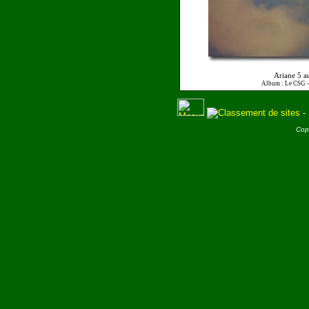
Ariane 5 a
Album : Le CSG 
Cop