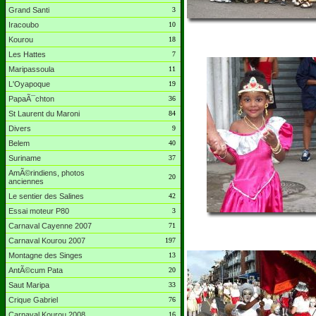
Grand Santi
3
Iracoubo
10
Kourou
18
Les Hattes
7
Maripassoula
11
L'Oyapoque
19
PapaÃ¯chton
36
St Laurent du Maroni
84
Divers
9
Belem
40
Suriname
37
AmÃ©rindiens, photos
20
anciennes
Le sentier des Salines
42
Essai moteur P80
3
Carnaval Cayenne 2007
71
Carnaval Kourou 2007
197
Montagne des Singes
13
AntÃ©cum Pata
20
Saut Maripa
33
Crique Gabriel
76
Carnaval Kourou 2008
16