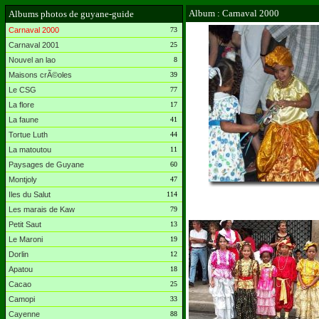
Album : Carnaval 2000
Albums photos de guyane-guide
Carnaval 2000
73
Carnaval 2001
25
Nouvel an lao
8
Maisons crÃ©oles
39
Le CSG
77
La flore
17
La faune
41
Tortue Luth
44
La matoutou
11
Paysages de Guyane
60
Montjoly
47
Iles du Salut
114
Les marais de Kaw
79
Petit Saut
13
Le Maroni
19
Dorlin
12
Apatou
18
Cacao
25
Camopi
33
Cayenne
88