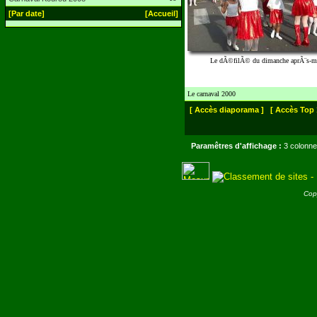
[Par date]
[Accueil]
Le dÃ©filÃ© du dimanche aprÃ¨s-m
Le carnaval 2000
[ Accès diaporama ]
[ Accès Top 
Paramêtres d'affichage :
3 colonne
Cop