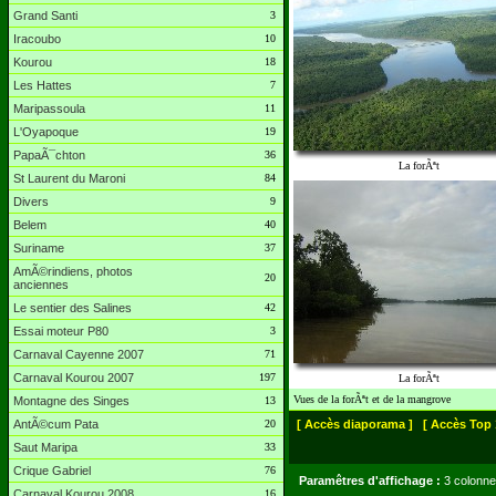
Grand Santi
3
Iracoubo
10
Kourou
18
Les Hattes
7
Maripassoula
11
L'Oyapoque
19
PapaÃ¯chton
36
La forÃªt
St Laurent du Maroni
84
Divers
9
Belem
40
Suriname
37
AmÃ©rindiens, photos
20
anciennes
Le sentier des Salines
42
Essai moteur P80
3
Carnaval Cayenne 2007
71
Carnaval Kourou 2007
197
La forÃªt
Vues de la forÃªt et de la mangrove
Montagne des Singes
13
AntÃ©cum Pata
20
[ Accès diaporama ]
[ Accès Top 
Saut Maripa
33
Crique Gabriel
76
Paramêtres d'affichage :
3 colonne
Carnaval Kourou 2008
16