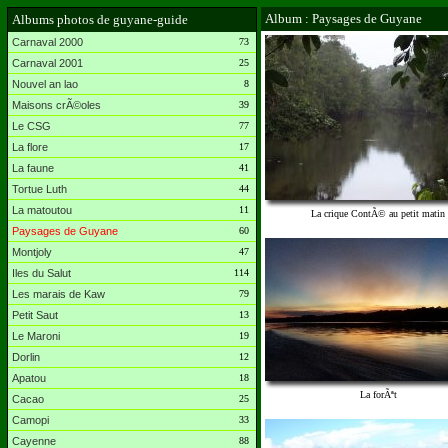
Album : Paysages de Guyane
Albums photos de guyane-guide
Carnaval 2000
73
Carnaval 2001
25
Nouvel an lao
8
Maisons crÃ©oles
39
Le CSG
77
La flore
17
La faune
41
Tortue Luth
44
La matoutou
11
La crique ContÃ© au petit matin
Paysages de Guyane
60
Montjoly
47
Iles du Salut
114
Les marais de Kaw
79
Petit Saut
13
Le Maroni
19
Dorlin
12
Apatou
18
La forÃªt
Cacao
25
Camopi
33
Cayenne
88