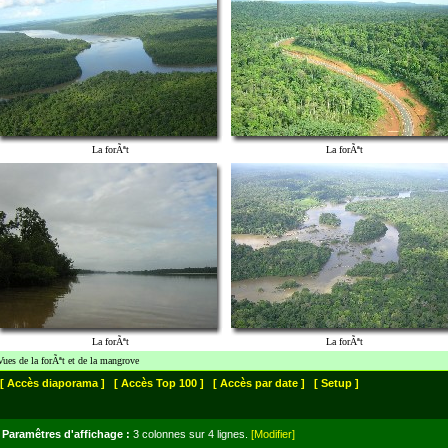
La forÃªt
La forÃªt
La forÃªt
La forÃªt
Vues de la forÃªt et de la mangrove
[ Accès diaporama ]
[ Accès Top 100 ]
[ Accès par date ]
[ Setup ]
Paramêtres d'affichage :
3 colonnes sur 4 lignes.
[Modifier]