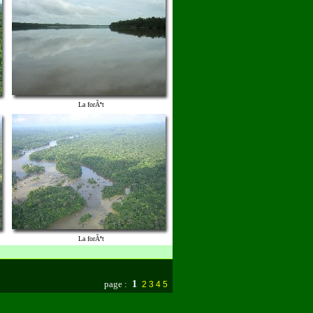
La forÃªt
La forÃªt
page :
1
2
3
4
5