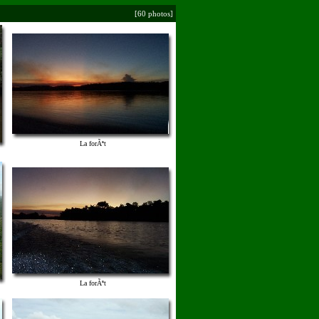
[60 photos]
La forÃªt
La forÃªt