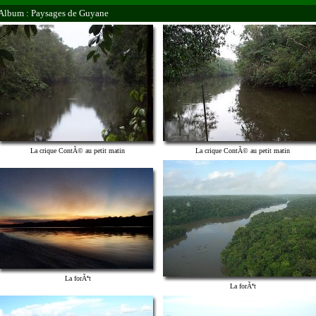
Album : Paysages de Guyane
La crique ContÃ© au petit matin
La crique ContÃ© au petit matin
La forÃªt
La forÃªt