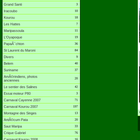
Grand Santi
3
Iracoubo
10
Kourou
18
Les Hattes
7
Maripassoula
11
L'Oyapoque
19
PapaÃ¯chton
36
St Laurent du Maroni
84
Divers
9
Belem
40
Suriname
37
AmÃ©rindiens, photos
20
anciennes
Le sentier des Salines
42
Essai moteur P80
3
Carnaval Cayenne 2007
71
Carnaval Kourou 2007
197
Montagne des Singes
13
AntÃ©cum Pata
20
Saut Maripa
33
Crique Gabriel
76
Carnaval Kourou 2008
16