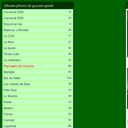
Albums photos de guyane-guide
Carnaval 2000
73
Carnaval 2001
25
Nouvel an lao
8
Maisons crÃ©oles
39
Le CSG
77
La flore
17
La faune
41
Tortue Luth
44
La matoutou
11
Paysages de Guyane
60
Montjoly
47
Iles du Salut
114
Les marais de Kaw
79
Petit Saut
13
Le Maroni
19
Dorlin
12
Apatou
18
Cacao
25
Camopi
33
Cayenne
88