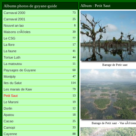
Album : Petit Saut
Albums photos de guyane-guide
Carnaval 2000
73
Carnaval 2001
25
Nouvel an lao
8
Maisons crÃ©oles
39
Le CSG
77
La flore
17
La faune
41
Tortue Luth
44
La matoutou
11
Barrage de Petit saut
Paysages de Guyane
60
Montjoly
47
Iles du Salut
114
Les marais de Kaw
79
Petit Saut
13
Le Maroni
19
Dorlin
12
Apatou
18
Cacao
25
Barrage de Petit saut - Vue aÃ©rien
Camopi
33
Cayenne
88