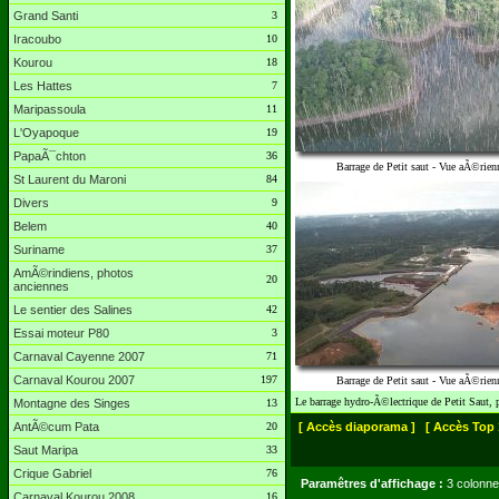
Grand Santi
3
Iracoubo
10
Kourou
18
Les Hattes
7
Maripassoula
11
L'Oyapoque
19
PapaÃ¯chton
36
Barrage de Petit saut - Vue aÃ©rien
St Laurent du Maroni
84
Divers
9
Belem
40
Suriname
37
AmÃ©rindiens, photos
20
anciennes
Le sentier des Salines
42
Essai moteur P80
3
Carnaval Cayenne 2007
71
Carnaval Kourou 2007
197
Barrage de Petit saut - Vue aÃ©rien
Le barrage hydro-Ã©lectrique de Petit Saut,
Montagne des Singes
13
AntÃ©cum Pata
20
[ Accès diaporama ]
[ Accès Top 
Saut Maripa
33
Crique Gabriel
76
Paramêtres d'affichage :
3 colonne
Carnaval Kourou 2008
16