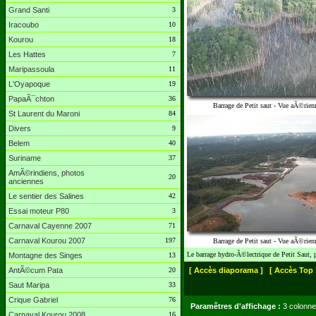
Grand Santi
3
Iracoubo
10
Kourou
18
Les Hattes
7
Maripassoula
11
L'Oyapoque
19
PapaÃ¯chton
36
Barrage de Petit saut - Vue aÃ©rien
St Laurent du Maroni
84
Divers
9
Belem
40
Suriname
37
AmÃ©rindiens, photos
20
anciennes
Le sentier des Salines
42
Essai moteur P80
3
Carnaval Cayenne 2007
71
Carnaval Kourou 2007
197
Barrage de Petit saut - Vue aÃ©rien
Le barrage hydro-Ã©lectrique de Petit Saut,
Montagne des Singes
13
AntÃ©cum Pata
20
[ Accès diaporama ]
[ Accès Top 
Saut Maripa
33
Crique Gabriel
76
Paramêtres d'affichage :
3 colonne
Carnaval Kourou 2008
16