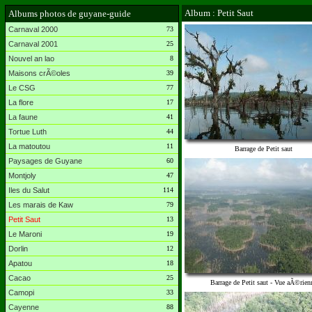
Album : Petit Saut
Albums photos de guyane-guide
Carnaval 2000
73
Carnaval 2001
25
Nouvel an lao
8
Maisons crÃ©oles
39
Le CSG
77
La flore
17
La faune
41
Tortue Luth
44
La matoutou
11
Barrage de Petit saut
Paysages de Guyane
60
Montjoly
47
Iles du Salut
114
Les marais de Kaw
79
Petit Saut
13
Le Maroni
19
Dorlin
12
Apatou
18
Cacao
25
Barrage de Petit saut - Vue aÃ©rien
Camopi
33
Cayenne
88