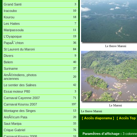
Grand Santi
3
Iracoubo
10
Kourou
18
Les Hattes
7
Maripassoula
11
L'Oyapoque
19
PapaÃ¯chton
36
Le fleuve Maroni
St Laurent du Maroni
84
Divers
9
Belem
40
Suriname
37
AmÃ©rindiens, photos
20
anciennes
Le sentier des Salines
42
Essai moteur P80
3
Carnaval Cayenne 2007
71
Carnaval Kourou 2007
197
Le Maroni
Montagne des Singes
13
Le fleuve Maroni
AntÃ©cum Pata
20
[ Accès diaporama ]
[ Accès Top 
Saut Maripa
33
Crique Gabriel
76
Paramêtres d'affichage :
3 colonne
Carnaval Kourou 2008
16