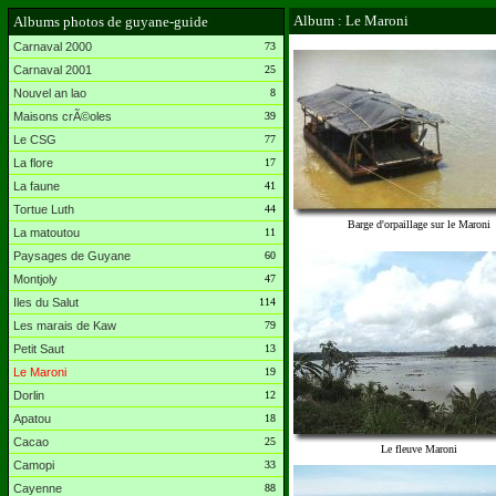
Album : Le Maroni
Albums photos de guyane-guide
Carnaval 2000
73
Carnaval 2001
25
Nouvel an lao
8
Maisons crÃ©oles
39
Le CSG
77
La flore
17
La faune
41
Tortue Luth
44
Barge d'orpaillage sur le Maroni
La matoutou
11
Paysages de Guyane
60
Montjoly
47
Iles du Salut
114
Les marais de Kaw
79
Petit Saut
13
Le Maroni
19
Dorlin
12
Apatou
18
Cacao
25
Le fleuve Maroni
Camopi
33
Cayenne
88