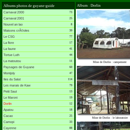
Album : Dorlin
Albums photos de guyane-guide
Carnaval 2000
73
Carnaval 2001
25
Nouvel an lao
8
Maisons crÃ©oles
39
Le CSG
77
La flore
17
La faune
41
Tortue Luth
44
La matoutou
11
Mine de Dorlin : campement
Paysages de Guyane
60
Montjoly
47
Iles du Salut
114
Les marais de Kaw
79
Petit Saut
13
Le Maroni
19
Dorlin
12
Apatou
18
Cacao
25
Mine de Dorlin : le laboratoire
Camopi
33
Cayenne
88