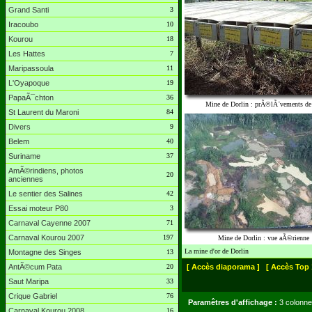
Grand Santi
3
Iracoubo
10
Kourou
18
Les Hattes
7
Maripassoula
11
L'Oyapoque
19
PapaÃ¯chton
36
Mine de Dorlin : prÃ©lÃ¨vements de
St Laurent du Maroni
84
Divers
9
Belem
40
Suriname
37
AmÃ©rindiens, photos
20
anciennes
Le sentier des Salines
42
Essai moteur P80
3
Carnaval Cayenne 2007
71
Carnaval Kourou 2007
197
Mine de Dorlin : vue aÃ©rienne
La mine d'or de Dorlin
Montagne des Singes
13
AntÃ©cum Pata
20
[ Accès diaporama ]
[ Accès Top 
Saut Maripa
33
Crique Gabriel
76
Paramêtres d'affichage :
3 colonne
Carnaval Kourou 2008
16