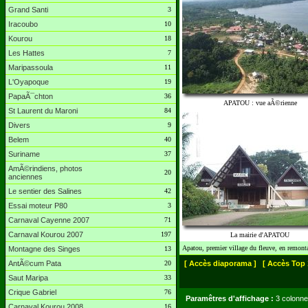
Grand Santi
3
Iracoubo
10
Kourou
18
Les Hattes
7
Maripassoula
11
L'Oyapoque
19
PapaÃ¯chton
36
APATOU : vue aÃ©rienne
St Laurent du Maroni
84
Divers
9
Belem
40
Suriname
37
AmÃ©rindiens, photos
20
anciennes
Le sentier des Salines
42
Essai moteur P80
3
Carnaval Cayenne 2007
71
Carnaval Kourou 2007
197
La mairie d'APATOU
Apatou, premier village du fleuve, en remont
Montagne des Singes
13
AntÃ©cum Pata
20
[ Accès diaporama ]
[ Accès Top 
Saut Maripa
33
Crique Gabriel
76
Paramêtres d'affichage :
3 colonne
Carnaval Kourou 2008
16