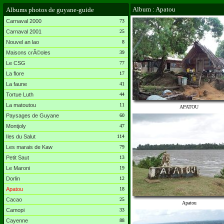
Album : Apatou
Albums photos de guyane-guide
Carnaval 2000
73
Carnaval 2001
25
Nouvel an lao
8
Maisons crÃ©oles
39
Le CSG
77
La flore
17
La faune
41
Tortue Luth
44
La matoutou
11
APATOU
Paysages de Guyane
60
Montjoly
47
Iles du Salut
114
Les marais de Kaw
79
Petit Saut
13
Le Maroni
19
Dorlin
12
Apatou
18
Cacao
25
Apatou
Camopi
33
Cayenne
88