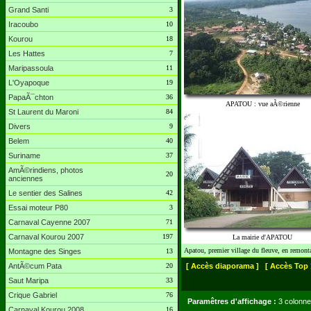
Grand Santi
3
Iracoubo
10
Kourou
18
Les Hattes
7
Maripassoula
11
L'Oyapoque
19
PapaÃ¯chton
36
APATOU : vue aÃ©rienne
St Laurent du Maroni
84
Divers
9
Belem
40
Suriname
37
AmÃ©rindiens, photos
20
anciennes
Le sentier des Salines
42
Essai moteur P80
3
Carnaval Cayenne 2007
71
Carnaval Kourou 2007
197
La mairie d'APATOU
Apatou, premier village du fleuve, en remont
Montagne des Singes
13
AntÃ©cum Pata
20
[ Accès diaporama ]
[ Accès Top 
Saut Maripa
33
Crique Gabriel
76
Paramêtres d'affichage :
3 colonne
Carnaval Kourou 2008
16