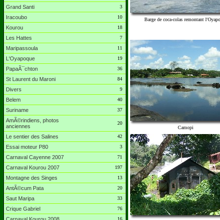
Grand Santi
3
Iracoubo
10
Barge de coca-colas remontant l'Oyap
Kourou
18
Les Hattes
7
Maripassoula
11
L'Oyapoque
19
PapaÃ¯chton
36
St Laurent du Maroni
84
Divers
9
Belem
40
Suriname
37
AmÃ©rindiens, photos
20
anciennes
Camopi
Le sentier des Salines
42
Essai moteur P80
3
Carnaval Cayenne 2007
71
Carnaval Kourou 2007
197
Montagne des Singes
13
AntÃ©cum Pata
20
Saut Maripa
33
Crique Gabriel
76
Carnaval Kourou 2008
16