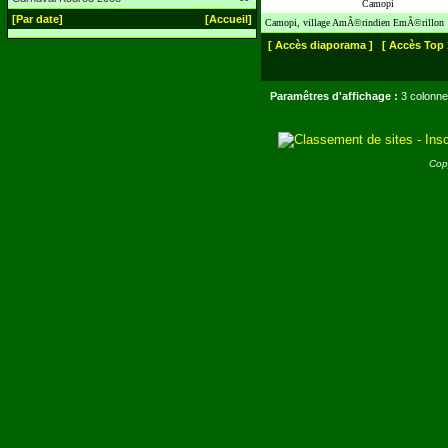
Camopi
[Par date]
[Accueil]
Camopi, village AmÃ©rindien EmÃ©rillon
[ Accès diaporama ]
[ Accès Top 
Paramêtres d'affichage :
3 colonne
Cop