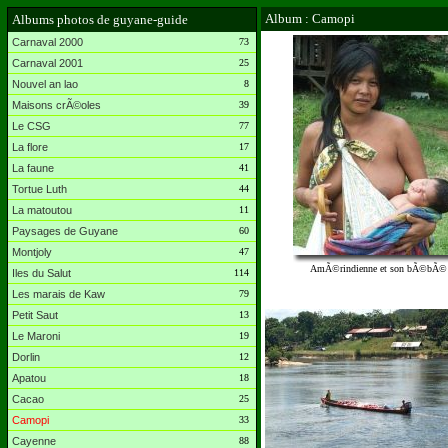
Album : Camopi
Albums photos de guyane-guide
Carnaval 2000
73
Carnaval 2001
25
Nouvel an lao
8
Maisons crÃ©oles
39
Le CSG
77
La flore
17
La faune
41
Tortue Luth
44
La matoutou
11
Paysages de Guyane
60
Montjoly
47
AmÃ©rindienne et son bÃ©bÃ©
Iles du Salut
114
Les marais de Kaw
79
Petit Saut
13
Le Maroni
19
Dorlin
12
Apatou
18
Cacao
25
Camopi
33
Cayenne
88