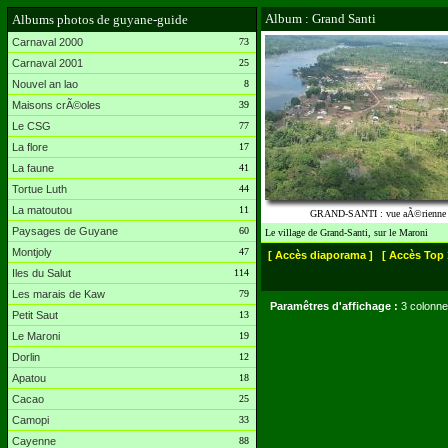
Album : Grand Santi
Albums photos de guyane-guide
Carnaval 2000
73
Carnaval 2001
25
Nouvel an lao
8
Maisons crÃ©oles
39
Le CSG
77
La flore
17
La faune
41
Tortue Luth
44
La matoutou
11
GRAND-SANTI : vue aÃ©rienne
Paysages de Guyane
60
Le village de Grand-Santi, sur le Maroni
Montjoly
47
[ Accès diaporama ]
[ Accès Top 
Iles du Salut
114
Les marais de Kaw
79
Paramêtres d'affichage :
3 colonne
Petit Saut
13
Le Maroni
19
Dorlin
12
Apatou
18
Cacao
25
Camopi
33
Cayenne
88