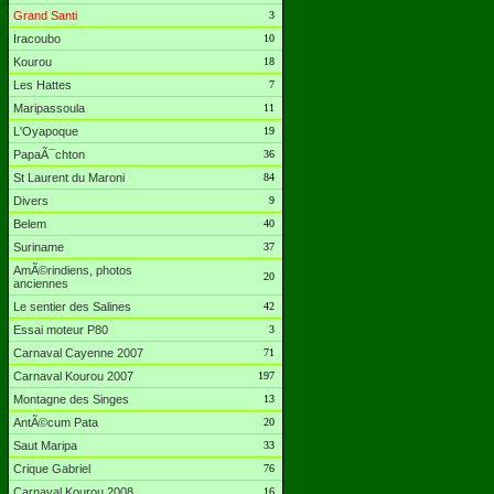
Grand Santi
3
Iracoubo
10
Kourou
18
Les Hattes
7
Maripassoula
11
L'Oyapoque
19
PapaÃ¯chton
36
St Laurent du Maroni
84
Divers
9
Belem
40
Suriname
37
AmÃ©rindiens, photos
20
anciennes
Le sentier des Salines
42
Essai moteur P80
3
Carnaval Cayenne 2007
71
Carnaval Kourou 2007
197
Montagne des Singes
13
AntÃ©cum Pata
20
Saut Maripa
33
Crique Gabriel
76
Carnaval Kourou 2008
16