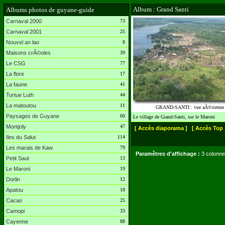
Album : Grand Santi
Albums photos de guyane-guide
Carnaval 2000
73
Carnaval 2001
25
Nouvel an lao
8
Maisons crÃ©oles
39
Le CSG
77
La flore
17
La faune
41
Tortue Luth
44
La matoutou
11
GRAND-SANTI : vue aÃ©rienne
Paysages de Guyane
60
Le village de Grand-Santi, sur le Maroni
Montjoly
47
[ Accès diaporama ]
[ Accès Top 
Iles du Salut
114
Les marais de Kaw
79
Paramêtres d'affichage :
3 colonne
Petit Saut
13
Le Maroni
19
Dorlin
12
Apatou
18
Cacao
25
Camopi
33
Cayenne
88