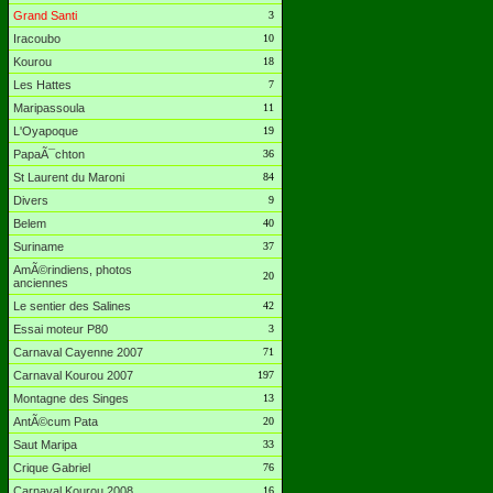
Grand Santi
3
Iracoubo
10
Kourou
18
Les Hattes
7
Maripassoula
11
L'Oyapoque
19
PapaÃ¯chton
36
St Laurent du Maroni
84
Divers
9
Belem
40
Suriname
37
AmÃ©rindiens, photos
20
anciennes
Le sentier des Salines
42
Essai moteur P80
3
Carnaval Cayenne 2007
71
Carnaval Kourou 2007
197
Montagne des Singes
13
AntÃ©cum Pata
20
Saut Maripa
33
Crique Gabriel
76
Carnaval Kourou 2008
16