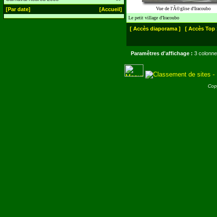
Vue de l'Ã©glise d'Iracoubo
[Par date]
[Accueil]
Le petit village d'Iracoubo
[ Accès diaporama ]
[ Accès Top 
Paramêtres d'affichage :
3 colonne
Cop