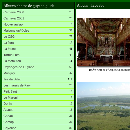
Album : Iracoubo
Albums photos de guyane-guide
Carnaval 2000
73
Carnaval 2001
25
Nouvel an lao
8
Maisons crÃ©oles
39
Le CSG
77
La flore
17
La faune
41
Tortue Luth
44
La matoutou
11
Paysages de Guyane
60
IntÃ©rieur de l'Ã©glise d'Iracoub
Montjoly
47
Iles du Salut
114
Les marais de Kaw
79
Petit Saut
13
Le Maroni
19
Dorlin
12
Apatou
18
Cacao
25
Camopi
33
Cayenne
88