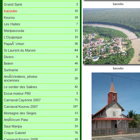
Iracoubo
Grand Santi
3
Iracoubo
10
Kourou
18
Les Hattes
7
Maripassoula
11
L'Oyapoque
19
PapaÃ¯chton
36
St Laurent du Maroni
84
Divers
9
Belem
40
Iracoubo
Suriname
37
AmÃ©rindiens, photos
20
anciennes
Le sentier des Salines
42
Essai moteur P80
3
Carnaval Cayenne 2007
71
Carnaval Kourou 2007
197
Montagne des Singes
13
AntÃ©cum Pata
20
Saut Maripa
33
Crique Gabriel
76
Carnaval Kourou 2008
16