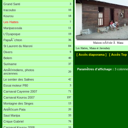
Grand Santi
3
Iracoubo
10
Kourou
18
Les Hattes
7
Maripassoula
11
L'Oyapoque
19
PapaÃ¯chton
36
Maison crÃ©ole Ã Mana
St Laurent du Maroni
84
Les Hattes, Mana et Javouhey
Divers
9
[ Accès diaporama ]
[ Accès Top 
Belem
40
Suriname
37
Paramêtres d'affichage :
3 colonne
AmÃ©rindiens, photos
20
anciennes
Le sentier des Salines
42
Essai moteur P80
3
Carnaval Cayenne 2007
71
Carnaval Kourou 2007
197
Montagne des Singes
13
AntÃ©cum Pata
20
Saut Maripa
33
Crique Gabriel
76
Carnaval Kourou 2008
16