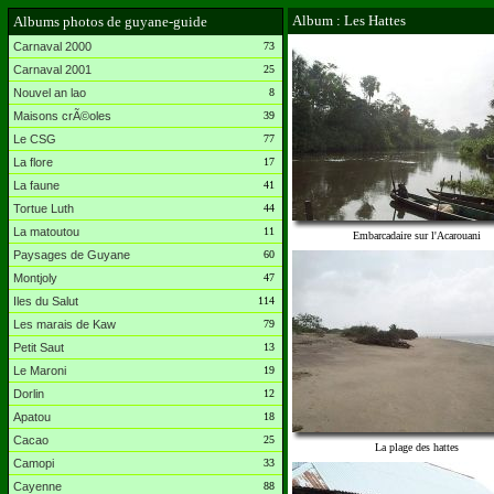
Album : Les Hattes
Albums photos de guyane-guide
Carnaval 2000
73
Carnaval 2001
25
Nouvel an lao
8
Maisons crÃ©oles
39
Le CSG
77
La flore
17
La faune
41
Tortue Luth
44
La matoutou
11
Embarcadaire sur l'Acarouani
Paysages de Guyane
60
Montjoly
47
Iles du Salut
114
Les marais de Kaw
79
Petit Saut
13
Le Maroni
19
Dorlin
12
Apatou
18
Cacao
25
La plage des hattes
Camopi
33
Cayenne
88