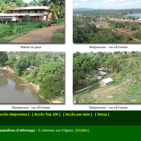
Maison de passe
Maripassoula : vue aÃ©rienne
Maripassoula : vue aÃ©rienne
Maripassoula : vue aÃ©rienne
Accès diaporama ]
[ Accès Top 100 ]
[ Accès par date ]
[ Setup ]
aramêtres d'affichage :
3 colonnes sur 4 lignes.
[Modifier]