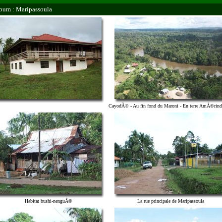
bum : Maripassoula
CayodÃ© - Au fin fond du Maroni - En terre AmÃ©rind
Habitat bushi-nenguÃ©
La rue principale de Maripassoula