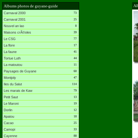
Al
Albums photos de guyane-guide
Carnaval 2000
73
Carnaval 2001
25
Nouvel an lao
8
Maisons crÃ©oles
39
Le CSG
77
La flore
17
La faune
41
Tortue Luth
44
La matoutou
11
Paysages de Guyane
60
Montjoly
47
Iles du Salut
114
Les marais de Kaw
79
Petit Saut
13
Le Maroni
19
Dorlin
12
Apatou
18
Cacao
25
Camopi
33
Cayenne
88