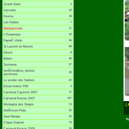
Grand Santi
3
Iracoubo
10
Kourou
18
Les Hattes
7
Maripassoula
11
L'Oyapoque
19
PapaÃ¯chton
36
St Laurent du Maroni
84
Divers
9
Belem
40
Suriname
37
AmÃ©rindiens, photos
20
anciennes
Le sentier des Salines
42
Essai moteur P80
3
Carnaval Cayenne 2007
71
Carnaval Kourou 2007
197
Montagne des Singes
13
[ 
AntÃ©cum Pata
20
Saut Maripa
33
P
Crique Gabriel
76
Carnaval Kourou 2008
16