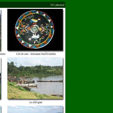
[11 photos]
ienne
Ciel de case - Artisanant AmÃ©rindien
Le dÃ©grad