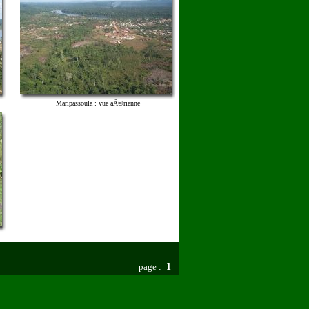
Maripassoula : vue aÃ©rienne
page :
1