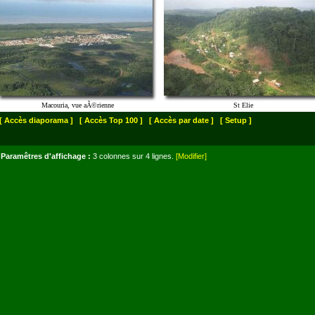
Macouria, vue aÃ©rienne
St Elie
[ Accès diaporama ]
[ Accès Top 100 ]
[ Accès par date ]
[ Setup ]
Paramêtres d'affichage :
3 colonnes sur 4 lignes.
[Modifier]