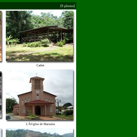
[9 photos]
Carbet
L'Ã©glise de Macouria