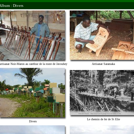
Album : Divers
rtisanat Noir-Maron au carefour de la route de Javouhey
Artisanat Saramaka
Le chemin de fer de St Elie
Divers