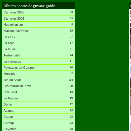
Albums photos de guyane-guide
Carnaval 2000
73
Carnaval 2001
25
Nouvel an lao
8
Maisons crÃ©oles
39
Le CSG
77
La flore
17
La faune
41
Tortue Luth
44
La matoutou
11
A
Paysages de Guyane
60
Montjoly
47
Iles du Salut
114
Les marais de Kaw
79
Petit Saut
13
Le Maroni
19
Dorlin
12
Apatou
18
Cacao
25
Camopi
33
Cayenne
88