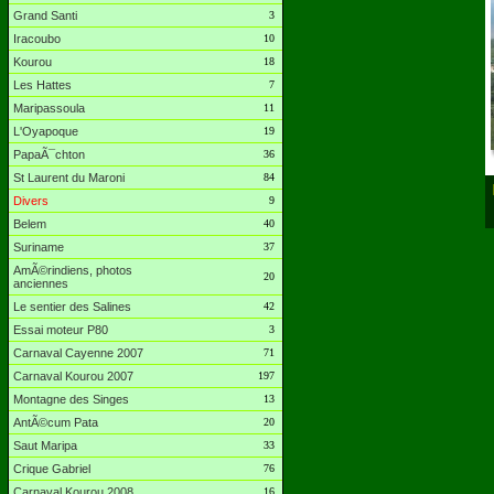
Grand Santi
3
Iracoubo
10
Kourou
18
Les Hattes
7
Maripassoula
11
L'Oyapoque
19
PapaÃ¯chton
36
St Laurent du Maroni
84
Divers
9
Belem
40
Suriname
37
AmÃ©rindiens, photos
20
anciennes
Le sentier des Salines
42
Essai moteur P80
3
Carnaval Cayenne 2007
71
Carnaval Kourou 2007
197
Montagne des Singes
13
AntÃ©cum Pata
20
Saut Maripa
33
Crique Gabriel
76
Carnaval Kourou 2008
16