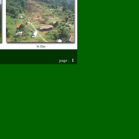
St Elie
page :
1