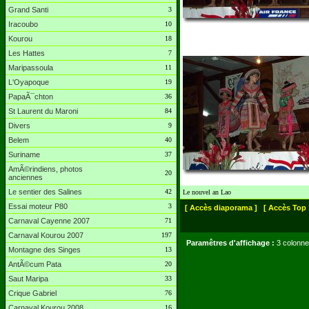
Grand Santi
3
Iracoubo
10
Kourou
18
Les Hattes
7
Maripassoula
11
L'Oyapoque
19
PapaÃ¯chton
36
St Laurent du Maroni
84
Divers
9
Belem
40
Suriname
37
AmÃ©rindiens, photos
20
anciennes
Le sentier des Salines
42
Le nouvel an Lao
Essai moteur P80
3
[ Accès diaporama ]
[ Accès Top 
Carnaval Cayenne 2007
71
Carnaval Kourou 2007
197
Paramêtres d'affichage :
3 colonne
Montagne des Singes
13
AntÃ©cum Pata
20
Saut Maripa
33
Crique Gabriel
76
Carnaval Kourou 2008
16