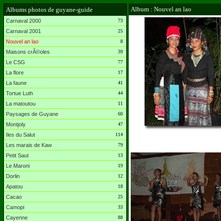
Album : Nouvel an lao
Albums photos de guyane-guide
Carnaval 2000
73
Carnaval 2001
25
Nouvel an lao
8
Maisons crÃ©oles
39
Le CSG
77
La flore
17
La faune
41
Tortue Luth
44
La matoutou
11
Paysages de Guyane
60
Montjoly
47
Iles du Salut
114
Les marais de Kaw
79
Petit Saut
13
Le Maroni
19
Dorlin
12
Apatou
18
Cacao
25
Camopi
33
Cayenne
88