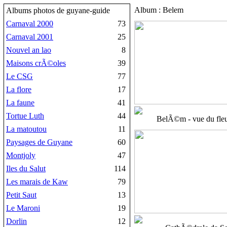
Album : Belem
Albums photos de guyane-guide
Carnaval 2000
73
Carnaval 2001
25
Nouvel an lao
8
Maisons crÃ©oles
39
Le CSG
77
La flore
17
La faune
41
Tortue Luth
44
BelÃ©m - vue du fle
La matoutou
11
Paysages de Guyane
60
Montjoly
47
Iles du Salut
114
Les marais de Kaw
79
Petit Saut
13
Le Maroni
19
Dorlin
12