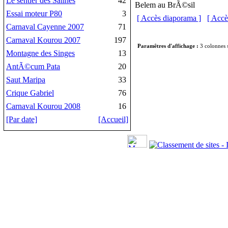
Le sentier des Salines
42
Belem au BrÃ©sil
Essai moteur P80
3
[ Accès diaporama ]
[ Accè
Carnaval Cayenne 2007
71
Carnaval Kourou 2007
197
Paramêtres d'affichage :
3 colonnes s
Montagne des Singes
13
AntÃ©cum Pata
20
Saut Maripa
33
Crique Gabriel
76
Carnaval Kourou 2008
16
[Par date]
[Accueil]
Cop