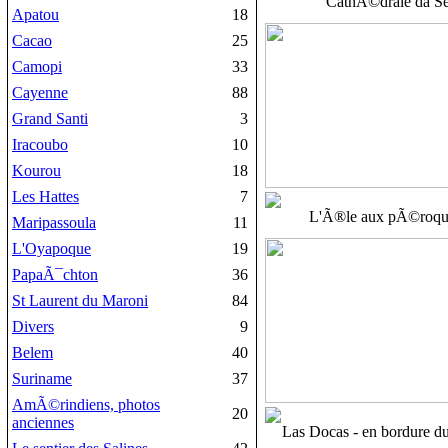
CathÃ©drale da S
Apatou
18
Cacao
25
Camopi
33
Cayenne
88
Grand Santi
3
Iracoubo
10
Kourou
18
Les Hattes
7
L'Ã®le aux pÃ©roqu
Maripassoula
11
L'Oyapoque
19
PapaÃ¯chton
36
St Laurent du Maroni
84
Divers
9
Belem
40
Suriname
37
AmÃ©rindiens, photos
20
anciennes
Las Docas - en bordure du