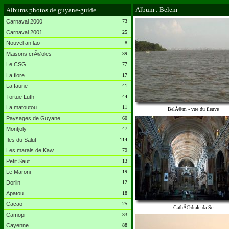
Album : Belem
Albums photos de guyane-guide
Carnaval 2000
73
Carnaval 2001
25
Nouvel an lao
8
Maisons crÃ©oles
39
Le CSG
77
La flore
17
La faune
41
Tortue Luth
44
La matoutou
11
BelÃ©m - vue du fleuve
Paysages de Guyane
60
Montjoly
47
Iles du Salut
114
Les marais de Kaw
79
Petit Saut
13
Le Maroni
19
Dorlin
12
Apatou
18
Cacao
25
CathÃ©drale da Se
Camopi
33
Cayenne
88