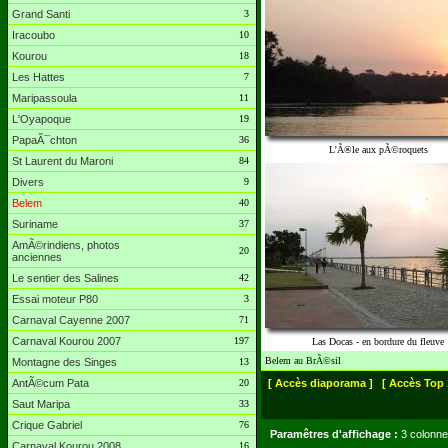
Grand Santi
3
Iracoubo
10
Kourou
18
Les Hattes
7
Maripassoula
11
L'Oyapoque
19
PapaÃ¯chton
36
L'Ã®le aux pÃ©roquets
St Laurent du Maroni
84
Divers
9
Belem
40
Suriname
37
AmÃ©rindiens, photos
20
anciennes
Le sentier des Salines
42
Essai moteur P80
3
Carnaval Cayenne 2007
71
Carnaval Kourou 2007
197
Las Docas - en bordure du fleuve
Belem au BrÃ©sil
Montagne des Singes
13
AntÃ©cum Pata
20
[ Accès diaporama ]
[ Accès Top 
Saut Maripa
33
Crique Gabriel
76
Paramêtres d'affichage :
3 colonne
Carnaval Kourou 2008
16