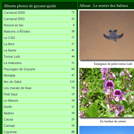
Album : Le sentier des Salines
Albums photos de guyane-guide
Carnaval 2000
73
Carnaval 2001
25
Nouvel an lao
8
Maisons crÃ©oles
39
Le CSG
77
La flore
17
La faune
41
Tortue Luth
44
La matoutou
11
Emergence de petite tortue Luth
Paysages de Guyane
60
Montjoly
47
Iles du Salut
114
Les marais de Kaw
79
Petit Saut
13
Le Maroni
19
Dorlin
12
Apatou
18
Cacao
25
En bordure du sentier
Camopi
33
Cayenne
88