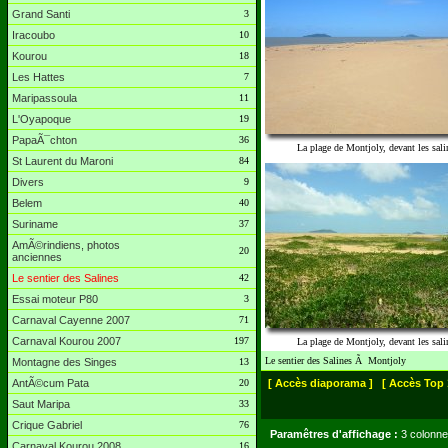
Grand Santi
3
Iracoubo
10
Kourou
18
Les Hattes
7
Maripassoula
11
L'Oyapoque
19
PapaÃ¯chton
36
La plage de Montjoly, devant les sali
St Laurent du Maroni
84
Divers
9
Belem
40
Suriname
37
AmÃ©rindiens, photos
20
anciennes
Le sentier des Salines
42
Essai moteur P80
3
Carnaval Cayenne 2007
71
Carnaval Kourou 2007
197
La plage de Montjoly, devant les sali
Le sentier des Salines Ã Montjoly
Montagne des Singes
13
AntÃ©cum Pata
20
[ Accès diaporama ]
[ Accès Top 
Saut Maripa
33
Crique Gabriel
76
Paramêtres d'affichage :
3 colonne
Carnaval Kourou 2008
16