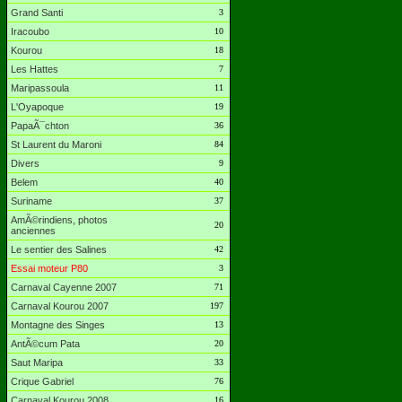
Grand Santi
3
Iracoubo
10
Kourou
18
Les Hattes
7
Maripassoula
11
L'Oyapoque
19
PapaÃ¯chton
36
St Laurent du Maroni
84
Divers
9
Belem
40
Suriname
37
AmÃ©rindiens, photos
20
anciennes
Le sentier des Salines
42
Essai moteur P80
3
Carnaval Cayenne 2007
71
Carnaval Kourou 2007
197
Montagne des Singes
13
AntÃ©cum Pata
20
Saut Maripa
33
Crique Gabriel
76
Carnaval Kourou 2008
16