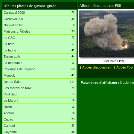
Album : Essai moteur P80
Albums photos de guyane-guide
Carnaval 2000
73
Carnaval 2001
25
Nouvel an lao
8
Maisons crÃ©oles
39
Le CSG
77
La flore
17
La faune
41
Tortue Luth
44
Essai moteur P80
La matoutou
11
[ Accès diaporama ]
[ Accès Top 
Paysages de Guyane
60
Montjoly
47
Iles du Salut
114
Paramêtres d'affichage :
3 colonne
Les marais de Kaw
79
Petit Saut
13
Le Maroni
19
Dorlin
12
Apatou
18
Cacao
25
Camopi
33
Cayenne
88