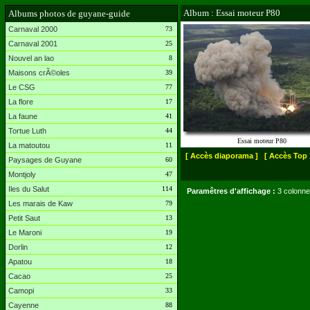
Album : Essai moteur P80
Albums photos de guyane-guide
Carnaval 2000
73
Carnaval 2001
25
Nouvel an lao
8
Maisons crÃ©oles
39
Le CSG
77
La flore
17
La faune
41
Tortue Luth
44
Essai moteur P80
La matoutou
11
[ Accès diaporama ]
[ Accès Top 
Paysages de Guyane
60
Montjoly
47
Iles du Salut
114
Paramêtres d'affichage :
3 colonne
Les marais de Kaw
79
Petit Saut
13
Le Maroni
19
Dorlin
12
Apatou
18
Cacao
25
Camopi
33
Cayenne
88