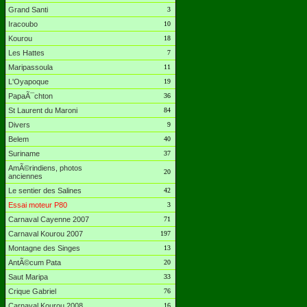
Grand Santi
3
Iracoubo
10
Kourou
18
Les Hattes
7
Maripassoula
11
L'Oyapoque
19
PapaÃ¯chton
36
St Laurent du Maroni
84
Divers
9
Belem
40
Suriname
37
AmÃ©rindiens, photos
20
anciennes
Le sentier des Salines
42
Essai moteur P80
3
Carnaval Cayenne 2007
71
Carnaval Kourou 2007
197
Montagne des Singes
13
AntÃ©cum Pata
20
Saut Maripa
33
Crique Gabriel
76
Carnaval Kourou 2008
16