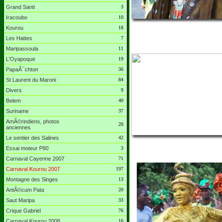
Grand Santi
3
Iracoubo
10
Kourou
18
Les Hattes
7
Maripassoula
11
L'Oyapoque
19
PapaÃ¯chton
36
St Laurent du Maroni
84
Divers
9
Belem
40
Suriname
37
AmÃ©rindiens, photos
20
anciennes
Le sentier des Salines
42
Essai moteur P80
3
Carnaval Cayenne 2007
71
Carnaval Kourou 2007
197
Montagne des Singes
13
AntÃ©cum Pata
20
Saut Maripa
33
Crique Gabriel
76
Carnaval Kourou 2008
16