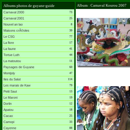
Album : Carnaval Kourou 2007
Albums photos de guyane-guide
Carnaval 2000
73
Carnaval 2001
25
Nouvel an lao
8
Maisons crÃ©oles
39
Le CSG
77
La flore
17
La faune
41
Tortue Luth
44
La matoutou
11
Paysages de Guyane
60
Montjoly
47
Iles du Salut
114
Les marais de Kaw
79
Petit Saut
13
Le Maroni
19
Dorlin
12
Apatou
18
Cacao
25
Camopi
33
Cayenne
88