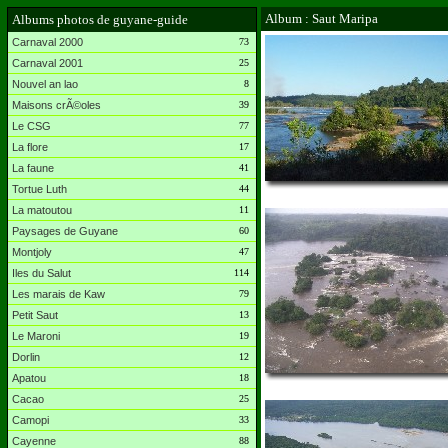
Album : Saut Maripa
Albums photos de guyane-guide
Carnaval 2000
73
Carnaval 2001
25
Nouvel an lao
8
Maisons crÃ©oles
39
Le CSG
77
La flore
17
La faune
41
Tortue Luth
44
La matoutou
11
Paysages de Guyane
60
Montjoly
47
Iles du Salut
114
Les marais de Kaw
79
Petit Saut
13
Le Maroni
19
Dorlin
12
Apatou
18
Cacao
25
Camopi
33
Cayenne
88