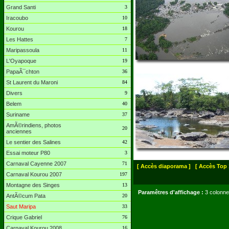
Grand Santi
3
Iracoubo
10
Kourou
18
Les Hattes
7
Maripassoula
11
L'Oyapoque
19
PapaÃ¯chton
36
St Laurent du Maroni
84
Divers
9
Belem
40
Suriname
37
AmÃ©rindiens, photos
20
anciennes
Le sentier des Salines
42
Essai moteur P80
3
Carnaval Cayenne 2007
71
[ Accès diaporama ]
[ Accès Top 
Carnaval Kourou 2007
197
Montagne des Singes
13
Paramêtres d'affichage :
3 colonne
AntÃ©cum Pata
20
Saut Maripa
33
Crique Gabriel
76
Carnaval Kourou 2008
16