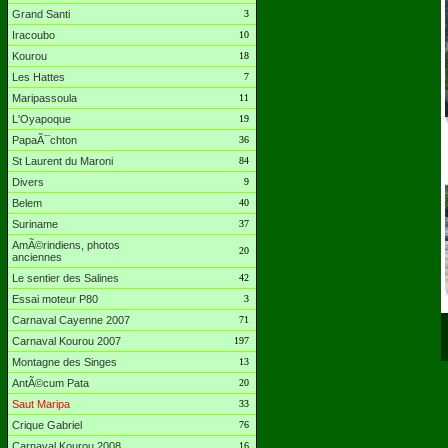
Grand Santi
3
Iracoubo
10
Kourou
18
Les Hattes
7
Maripassoula
11
L'Oyapoque
19
PapaÃ¯chton
36
St Laurent du Maroni
84
Divers
9
Belem
40
Suriname
37
AmÃ©rindiens, photos
20
anciennes
Le sentier des Salines
42
Essai moteur P80
3
Carnaval Cayenne 2007
71
Carnaval Kourou 2007
197
Montagne des Singes
13
AntÃ©cum Pata
20
Saut Maripa
33
Crique Gabriel
76
Carnaval Kourou 2008
16