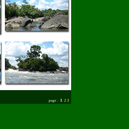
page :
1
2
3