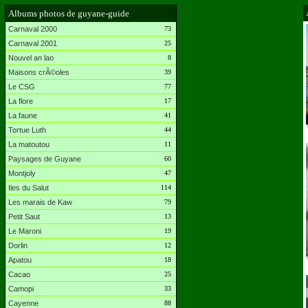
Albums photos de guyane-guide
Carnaval 2000
73
Carnaval 2001
25
Nouvel an lao
8
Maisons crÃ©oles
39
Le CSG
77
La flore
17
La faune
41
Tortue Luth
44
La matoutou
11
Paysages de Guyane
60
Montjoly
47
Iles du Salut
114
Les marais de Kaw
79
Petit Saut
13
Le Maroni
19
Dorlin
12
Apatou
18
Cacao
25
Camopi
33
Cayenne
88