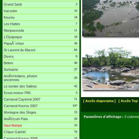
Grand Santi
3
Iracoubo
10
Kourou
18
Les Hattes
7
Maripassoula
11
L'Oyapoque
19
PapaÃ¯chton
36
St Laurent du Maroni
84
Divers
9
Belem
40
Suriname
37
AmÃ©rindiens, photos
20
anciennes
Le sentier des Salines
42
Essai moteur P80
3
Carnaval Cayenne 2007
71
[ Accès diaporama ]
[ Accès Top 
Carnaval Kourou 2007
197
Montagne des Singes
13
Paramêtres d'affichage :
3 colonne
AntÃ©cum Pata
20
Saut Maripa
33
Crique Gabriel
76
Carnaval Kourou 2008
16