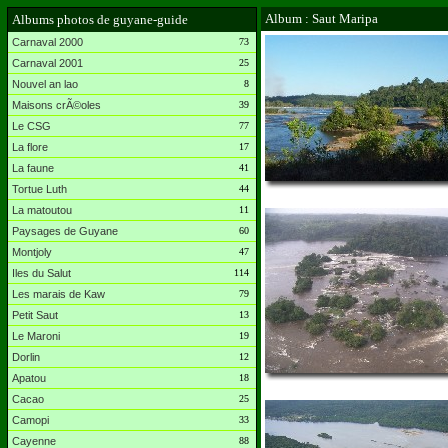
Album : Saut Maripa
Albums photos de guyane-guide
Carnaval 2000
73
Carnaval 2001
25
Nouvel an lao
8
Maisons crÃ©oles
39
Le CSG
77
La flore
17
La faune
41
Tortue Luth
44
La matoutou
11
Paysages de Guyane
60
Montjoly
47
Iles du Salut
114
Les marais de Kaw
79
Petit Saut
13
Le Maroni
19
Dorlin
12
Apatou
18
Cacao
25
Camopi
33
Cayenne
88