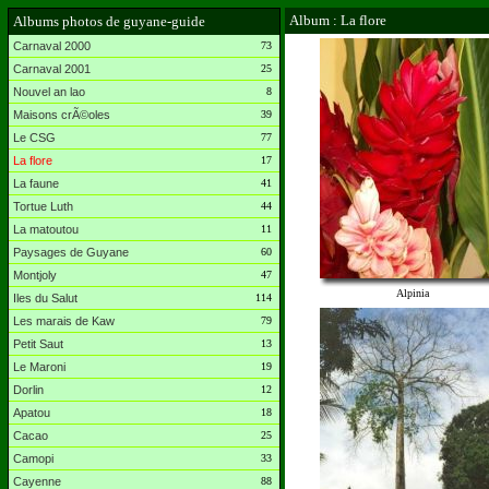
Album : La flore
Albums photos de guyane-guide
Carnaval 2000
73
Carnaval 2001
25
Nouvel an lao
8
Maisons crÃ©oles
39
Le CSG
77
La flore
17
La faune
41
Tortue Luth
44
La matoutou
11
Paysages de Guyane
60
Montjoly
47
Alpinia
Iles du Salut
114
Les marais de Kaw
79
Petit Saut
13
Le Maroni
19
Dorlin
12
Apatou
18
Cacao
25
Camopi
33
Cayenne
88