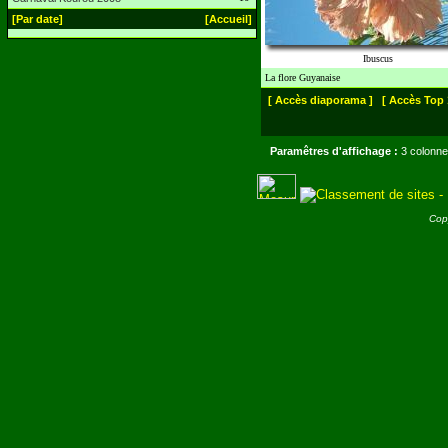
[Par date]
[Accueil]
Ibuscus
La flore Guyanaise
[ Accès diaporama ]
[ Accès Top 
Paramêtres d'affichage :
3 colonne
Cop