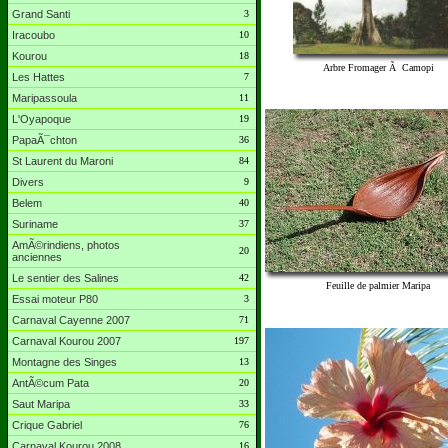
Grand Santi
3
Iracoubo
10
Kourou
18
Arbre Fromager Ã Camopi
Les Hattes
7
Maripassoula
11
L'Oyapoque
19
PapaÃ¯chton
36
St Laurent du Maroni
84
Divers
9
Belem
40
Suriname
37
AmÃ©rindiens, photos
20
anciennes
Le sentier des Salines
42
Feuille de palmier Maripa
Essai moteur P80
3
Carnaval Cayenne 2007
71
Carnaval Kourou 2007
197
Montagne des Singes
13
AntÃ©cum Pata
20
Saut Maripa
33
Crique Gabriel
76
Carnaval Kourou 2008
16