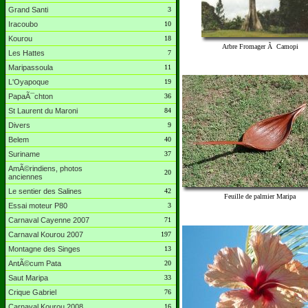
Grand Santi
3
Iracoubo
10
Kourou
18
Arbre Fromager Ã Camopi
Les Hattes
7
Maripassoula
11
L'Oyapoque
19
PapaÃ¯chton
36
St Laurent du Maroni
84
Divers
9
Belem
40
Suriname
37
AmÃ©rindiens, photos
20
anciennes
Le sentier des Salines
42
Feuille de palmier Maripa
Essai moteur P80
3
Carnaval Cayenne 2007
71
Carnaval Kourou 2007
197
Montagne des Singes
13
AntÃ©cum Pata
20
Saut Maripa
33
Crique Gabriel
76
Carnaval Kourou 2008
16