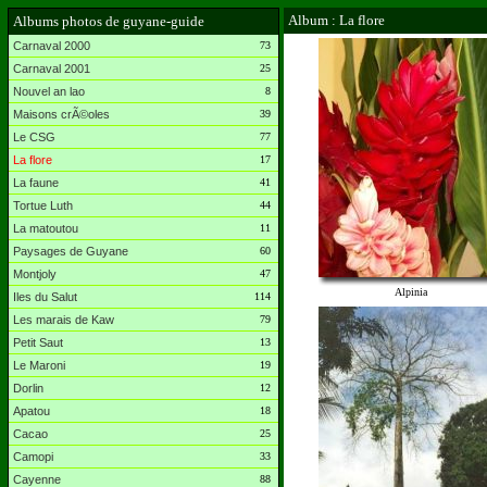
Album : La flore
Albums photos de guyane-guide
Carnaval 2000
73
Carnaval 2001
25
Nouvel an lao
8
Maisons crÃ©oles
39
Le CSG
77
La flore
17
La faune
41
Tortue Luth
44
La matoutou
11
Paysages de Guyane
60
Montjoly
47
Alpinia
Iles du Salut
114
Les marais de Kaw
79
Petit Saut
13
Le Maroni
19
Dorlin
12
Apatou
18
Cacao
25
Camopi
33
Cayenne
88