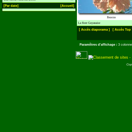
[Par date]
[Accueil]
Ibuscus
La flore Guyanaise
[ Accès diaporama ]
[ Accès Top 
Paramêtres d'affichage :
3 colonne
Cop