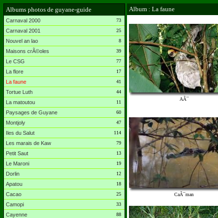
Album : La faune
Albums photos de guyane-guide
Carnaval 2000
73
Carnaval 2001
25
Nouvel an lao
8
Maisons crÃ©oles
39
Le CSG
77
La flore
17
La faune
41
Tortue Luth
44
AÃ¯
La matoutou
11
Paysages de Guyane
60
Montjoly
47
Iles du Salut
114
Les marais de Kaw
79
Petit Saut
13
Le Maroni
19
Dorlin
12
Apatou
18
Cacao
25
CaÃ¯man
Camopi
33
Cayenne
88