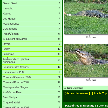
Grand Santi
3
Iracoubo
10
Kourou
18
Les Hattes
7
Maripassoula
11
L'Oyapoque
19
PapaÃ¯chton
36
CaÃ¯man
St Laurent du Maroni
84
Divers
9
Belem
40
Suriname
37
AmÃ©rindiens, photos
20
anciennes
Le sentier des Salines
42
Essai moteur P80
3
Carnaval Cayenne 2007
71
CaÃ¯man
Carnaval Kourou 2007
197
Montagne des Singes
13
La faune Guyanaise
AntÃ©cum Pata
20
[ Accès diaporama ]
[ Accès Top 
Saut Maripa
33
Crique Gabriel
76
Paramêtres d'affichage :
3 colonne
Carnaval Kourou 2008
16