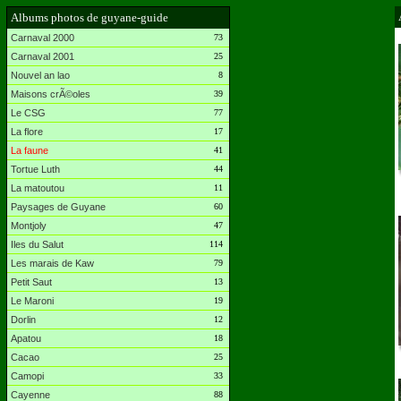
Albums photos de guyane-guide
Carnaval 2000
73
Carnaval 2001
25
Nouvel an lao
8
Maisons crÃ©oles
39
Le CSG
77
La flore
17
La faune
41
Tortue Luth
44
La matoutou
11
Paysages de Guyane
60
Montjoly
47
Iles du Salut
114
Les marais de Kaw
79
Petit Saut
13
Le Maroni
19
Dorlin
12
Apatou
18
Cacao
25
Camopi
33
Cayenne
88