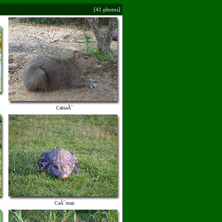
[41 photos]
CabiaÃ¯
CaÃ¯man