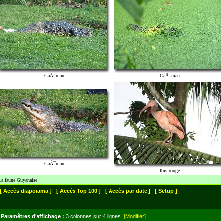
CaÃ¯man
CaÃ¯man
CaÃ¯man
Ibis rouge
La faune Guyanaise
[ Accès diaporama ]
[ Accès Top 100 ]
[ Accès par date ]
[ Setup ]
Paramêtres d'affichage :
3 colonnes sur 4 lignes.
[Modifier]