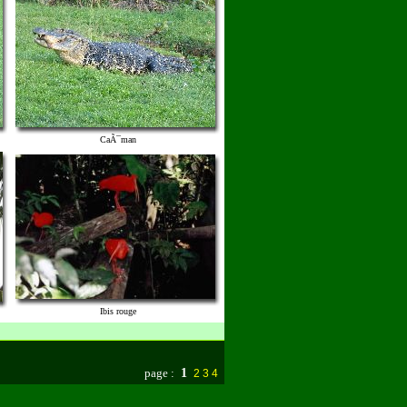
CaÃ¯man
Ibis rouge
page :
1
2
3
4