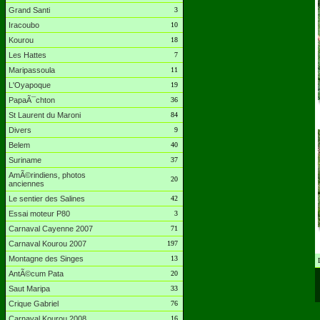
Grand Santi
3
Iracoubo
10
Kourou
18
Les Hattes
7
Maripassoula
11
L'Oyapoque
19
PapaÃ¯chton
36
St Laurent du Maroni
84
Divers
9
Belem
40
Suriname
37
AmÃ©rindiens, photos
20
anciennes
Le sentier des Salines
42
Essai moteur P80
3
Carnaval Cayenne 2007
71
Carnaval Kourou 2007
197
Montagne des Singes
13
AntÃ©cum Pata
20
Saut Maripa
33
Crique Gabriel
76
Carnaval Kourou 2008
16