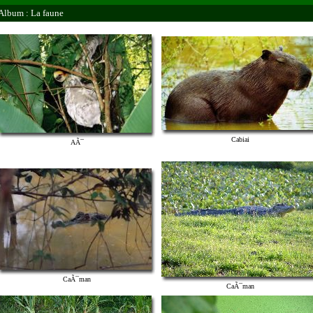
Album : La faune
Cabiai
AÃ¯
CaÃ¯man
CaÃ¯man