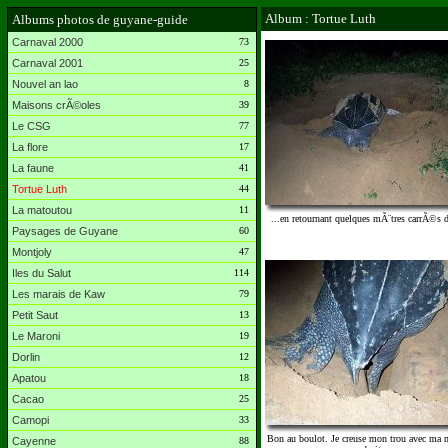
Album : Tortue Luth
Albums photos de guyane-guide
Carnaval 2000
73
Carnaval 2001
25
Nouvel an lao
8
Maisons crÃ©oles
39
Le CSG
77
La flore
17
La faune
41
Tortue Luth
44
La matoutou
11
...en retournant quelques mÃ¨tres carrÃ©s d
Paysages de Guyane
60
Montjoly
47
Iles du Salut
114
Les marais de Kaw
79
Petit Saut
13
Le Maroni
19
Dorlin
12
Apatou
18
Cacao
25
Camopi
33
Bon au boulot. Je creuse mon trou avec ma n
Cayenne
88