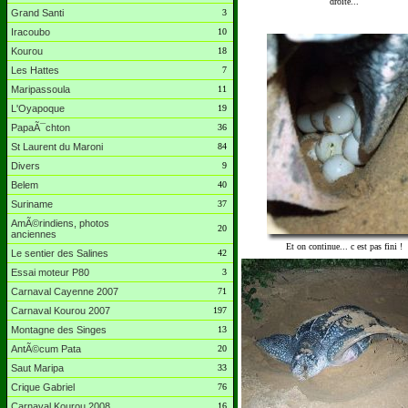
droite...
Grand Santi
3
Iracoubo
10
Kourou
18
Les Hattes
7
Maripassoula
11
L'Oyapoque
19
PapaÃ¯chton
36
St Laurent du Maroni
84
Divers
9
Belem
40
Suriname
37
AmÃ©rindiens, photos
20
anciennes
Et on continue... c est pas fini !
Le sentier des Salines
42
Essai moteur P80
3
Carnaval Cayenne 2007
71
Carnaval Kourou 2007
197
Montagne des Singes
13
AntÃ©cum Pata
20
Saut Maripa
33
Crique Gabriel
76
Carnaval Kourou 2008
16