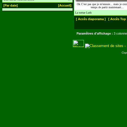
Ok C'est pas que je m'ennuie... mais je crois
[Par date]
[Accueil]
temps de partir maintenant...
La tortue Luth
[ Accès diaporama ]
[ Accès Top 
Paramêtres d'affichage :
3 colonne
Cop