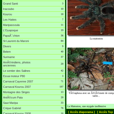
Grand Santi
3
Iracoubo
10
Kourou
18
Les Hattes
7
Maripassoula
11
L'Oyapoque
19
PapaÃ¯chton
36
La matoutou
St Laurent du Maroni
84
Divers
9
Belem
40
Suriname
37
AmÃ©rindiens, photos
20
anciennes
Le sentier des Salines
42
Essai moteur P80
3
Carnaval Cayenne 2007
71
Carnaval Kourou 2007
197
Montagne des Singes
13
TÃ©raphosa avec un Ã©lÃ©ment de compa
taille...
AntÃ©cum Pata
20
Saut Maripa
33
La Matoutou, une mygale inoffensive
Crique Gabriel
76
[ Accès diaporama ]
[ Accès Top 
Carnaval Kourou 2008
16