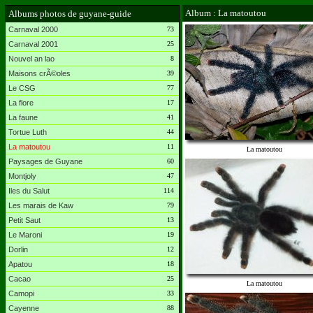
Album : La matoutou
Albums photos de guyane-guide
Carnaval 2000
73
Carnaval 2001
25
Nouvel an lao
8
Maisons crÃ©oles
39
Le CSG
77
La flore
17
La faune
41
Tortue Luth
44
La matoutou
11
La matoutou
Paysages de Guyane
60
Montjoly
47
Iles du Salut
114
Les marais de Kaw
79
Petit Saut
13
Le Maroni
19
Dorlin
12
Apatou
18
Cacao
25
La matoutou
Camopi
33
Cayenne
88