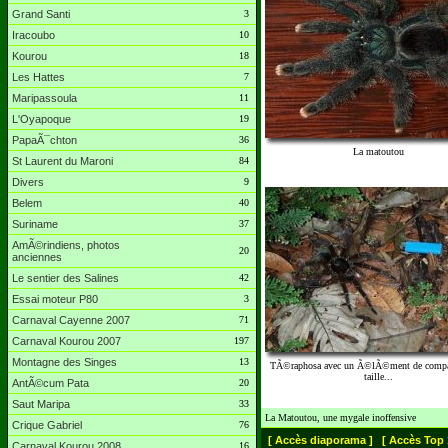
Grand Santi
3
Iracoubo
10
Kourou
18
Les Hattes
7
Maripassoula
11
L'Oyapoque
19
PapaÃ¯chton
36
La matoutou
St Laurent du Maroni
84
Divers
9
Belem
40
Suriname
37
AmÃ©rindiens, photos
20
anciennes
Le sentier des Salines
42
Essai moteur P80
3
Carnaval Cayenne 2007
71
Carnaval Kourou 2007
197
Montagne des Singes
13
TÃ©raphosa avec un Ã©lÃ©ment de compa
taille...
AntÃ©cum Pata
20
Saut Maripa
33
La Matoutou, une mygale inoffensive
Crique Gabriel
76
[ Accès diaporama ]
[ Accès Top 
Carnaval Kourou 2008
16