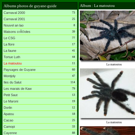
Album : La matoutou
Albums photos de guyane-guide
Carnaval 2000
73
Carnaval 2001
25
Nouvel an lao
8
Maisons crÃ©oles
39
Le CSG
77
La flore
17
La faune
41
Tortue Luth
44
La matoutou
11
La matoutou
Paysages de Guyane
60
Montjoly
47
Iles du Salut
114
Les marais de Kaw
79
Petit Saut
13
Le Maroni
19
Dorlin
12
Apatou
18
Cacao
25
La matoutou
Camopi
33
Cayenne
88