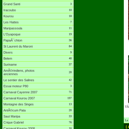
Grand Santi
3
Iracoubo
10
Kourou
18
Les Hattes
7
Maripassoula
11
L'Oyapoque
19
PapaÃ¯chton
36
St Laurent du Maroni
84
Divers
9
Belem
40
Suriname
37
AmÃ©rindiens, photos
20
anciennes
Le sentier des Salines
42
Essai moteur P80
3
Carnaval Cayenne 2007
71
Carnaval Kourou 2007
197
Montagne des Singes
13
TÃ©
AntÃ©cum Pata
20
Saut Maripa
33
La 
Crique Gabriel
76
[ 
Carnaval Kourou 2008
16