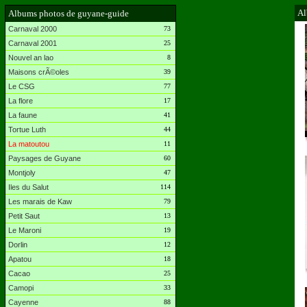
Al
Albums photos de guyane-guide
Carnaval 2000
73
Carnaval 2001
25
Nouvel an lao
8
Maisons crÃ©oles
39
Le CSG
77
La flore
17
La faune
41
Tortue Luth
44
La matoutou
11
Paysages de Guyane
60
Montjoly
47
Iles du Salut
114
Les marais de Kaw
79
Petit Saut
13
Le Maroni
19
Dorlin
12
Apatou
18
Cacao
25
Camopi
33
Cayenne
88