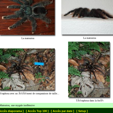
La matoutou
La matoutou
raphosa avec un Ã©lÃ©ment de comparaison de taille...
TÃ©raphosa dans la forÃªt
Matoutou, une mygale inoffensive
Accès diaporama ]
[ Accès Top 100 ]
[ Accès par date ]
[ Setup ]