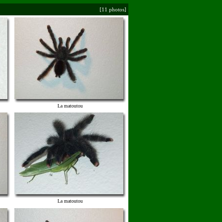
[11 photos]
La matoutou
La matoutou