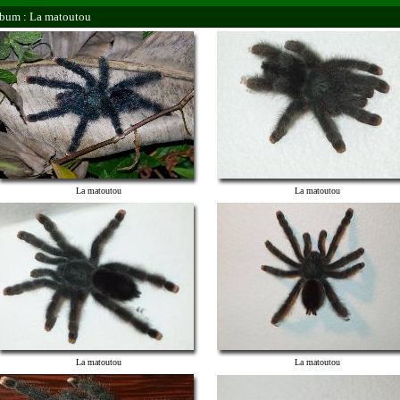
bum : La matoutou
La matoutou
La matoutou
La matoutou
La matoutou