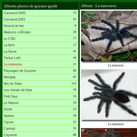
Album : La matoutou
Albums photos de guyane-guide
Carnaval 2000
73
Carnaval 2001
25
Nouvel an lao
8
Maisons crÃ©oles
39
Le CSG
77
La flore
17
La faune
41
Tortue Luth
44
La matoutou
11
La matoutou
Paysages de Guyane
60
Montjoly
47
Iles du Salut
114
Les marais de Kaw
79
Petit Saut
13
Le Maroni
19
Dorlin
12
Apatou
18
Cacao
25
La matoutou
Camopi
33
Cayenne
88