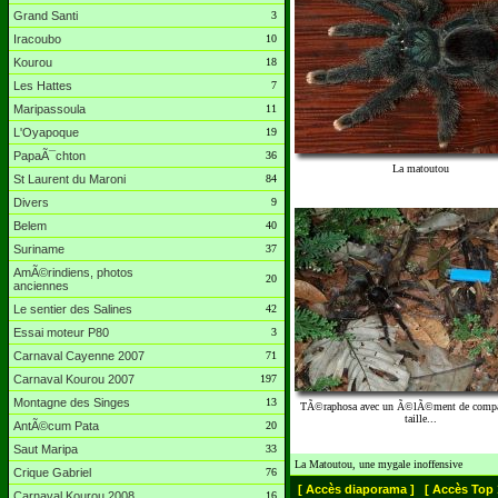
Grand Santi
3
Iracoubo
10
Kourou
18
Les Hattes
7
Maripassoula
11
L'Oyapoque
19
PapaÃ¯chton
36
La matoutou
St Laurent du Maroni
84
Divers
9
Belem
40
Suriname
37
AmÃ©rindiens, photos
20
anciennes
Le sentier des Salines
42
Essai moteur P80
3
Carnaval Cayenne 2007
71
Carnaval Kourou 2007
197
Montagne des Singes
13
TÃ©raphosa avec un Ã©lÃ©ment de compa
taille...
AntÃ©cum Pata
20
Saut Maripa
33
La Matoutou, une mygale inoffensive
Crique Gabriel
76
[ Accès diaporama ]
[ Accès Top 
Carnaval Kourou 2008
16