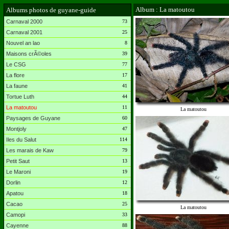
Album : La matoutou
Albums photos de guyane-guide
Carnaval 2000
73
Carnaval 2001
25
Nouvel an lao
8
Maisons crÃ©oles
39
Le CSG
77
La flore
17
La faune
41
Tortue Luth
44
La matoutou
11
La matoutou
Paysages de Guyane
60
Montjoly
47
Iles du Salut
114
Les marais de Kaw
79
Petit Saut
13
Le Maroni
19
Dorlin
12
Apatou
18
Cacao
25
La matoutou
Camopi
33
Cayenne
88