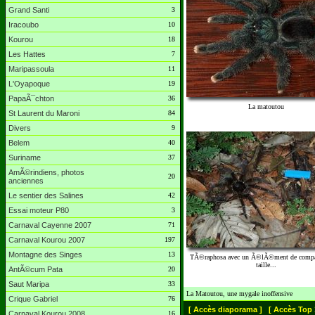
Grand Santi
3
Iracoubo
10
Kourou
18
Les Hattes
7
Maripassoula
11
L'Oyapoque
19
PapaÃ¯chton
36
La matoutou
St Laurent du Maroni
84
Divers
9
Belem
40
Suriname
37
AmÃ©rindiens, photos
20
anciennes
Le sentier des Salines
42
Essai moteur P80
3
Carnaval Cayenne 2007
71
Carnaval Kourou 2007
197
Montagne des Singes
13
TÃ©raphosa avec un Ã©lÃ©ment de compa
taille...
AntÃ©cum Pata
20
Saut Maripa
33
La Matoutou, une mygale inoffensive
Crique Gabriel
76
[ Accès diaporama ]
[ Accès Top 
Carnaval Kourou 2008
16