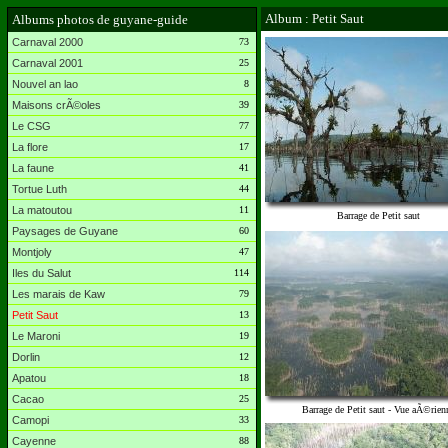
Album : Petit Saut
Albums photos de guyane-guide
Carnaval 2000
73
Carnaval 2001
25
Nouvel an lao
8
Maisons crÃ©oles
39
Le CSG
77
La flore
17
La faune
41
Tortue Luth
44
La matoutou
11
Barrage de Petit saut
Paysages de Guyane
60
Montjoly
47
Iles du Salut
114
Les marais de Kaw
79
Petit Saut
13
Le Maroni
19
Dorlin
12
Apatou
18
Cacao
25
Barrage de Petit saut - Vue aÃ©rien
Camopi
33
Cayenne
88