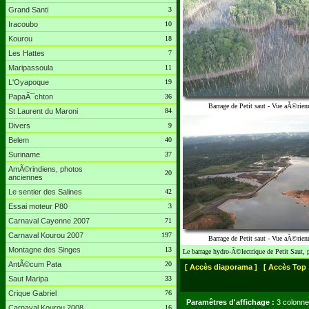
Grand Santi
3
Iracoubo
10
Kourou
18
Les Hattes
7
Maripassoula
11
L'Oyapoque
19
PapaÃ¯chton
36
Barrage de Petit saut - Vue aÃ©rien
St Laurent du Maroni
84
Divers
9
Belem
40
Suriname
37
AmÃ©rindiens, photos
20
anciennes
Le sentier des Salines
42
Essai moteur P80
3
Carnaval Cayenne 2007
71
Carnaval Kourou 2007
197
Barrage de Petit saut - Vue aÃ©rien
Montagne des Singes
13
Le barrage hydro-Ã©lectrique de Petit Saut,
AntÃ©cum Pata
20
[ Accès diaporama ]
[ Accès Top 
Saut Maripa
33
Crique Gabriel
76
Paramêtres d'affichage :
3 colonne
Carnaval Kourou 2008
16