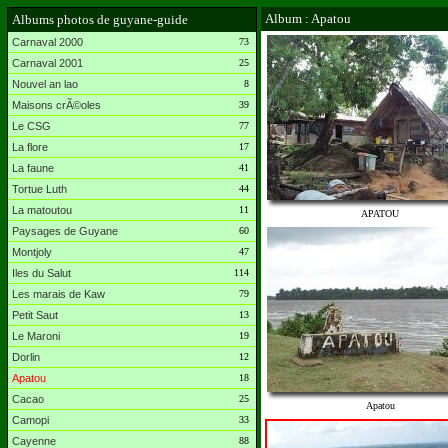
Album : Apatou
Albums photos de guyane-guide
Carnaval 2000
73
Carnaval 2001
25
Nouvel an lao
8
Maisons crÃ©oles
39
Le CSG
77
La flore
17
La faune
41
Tortue Luth
44
La matoutou
11
APATOU
Paysages de Guyane
60
Montjoly
47
Iles du Salut
114
Les marais de Kaw
79
Petit Saut
13
Le Maroni
19
Dorlin
12
Apatou
18
Cacao
25
Apatou
Camopi
33
Cayenne
88