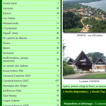
Grand Santi
3
Iracoubo
10
Kourou
18
Les Hattes
7
Maripassoula
11
L'Oyapoque
19
PapaÃ¯chton
36
APATOU : vue aÃ©rienne
St Laurent du Maroni
84
Divers
9
Belem
40
Suriname
37
AmÃ©rindiens, photos
20
anciennes
Le sentier des Salines
42
Essai moteur P80
3
Carnaval Cayenne 2007
71
Carnaval Kourou 2007
197
La mairie d'APATOU
Montagne des Singes
13
Apatou, premier village du fleuve, en remont
AntÃ©cum Pata
20
[ Accès diaporama ]
[ Accès Top 
Saut Maripa
33
Crique Gabriel
76
Paramêtres d'affichage :
3 colonne
Carnaval Kourou 2008
16