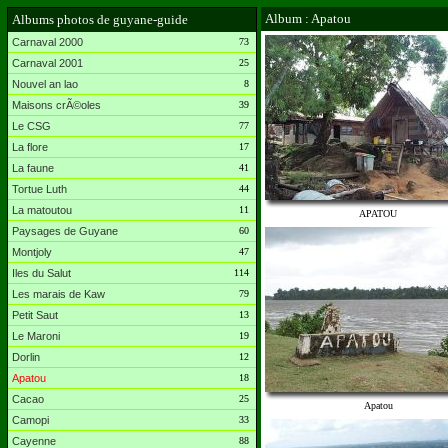
Album : Apatou
Albums photos de guyane-guide
Carnaval 2000
73
Carnaval 2001
25
Nouvel an lao
8
Maisons crÃ©oles
39
Le CSG
77
La flore
17
La faune
41
Tortue Luth
44
La matoutou
11
APATOU
Paysages de Guyane
60
Montjoly
47
Iles du Salut
114
Les marais de Kaw
79
Petit Saut
13
Le Maroni
19
Dorlin
12
Apatou
18
Cacao
25
Apatou
Camopi
33
Cayenne
88