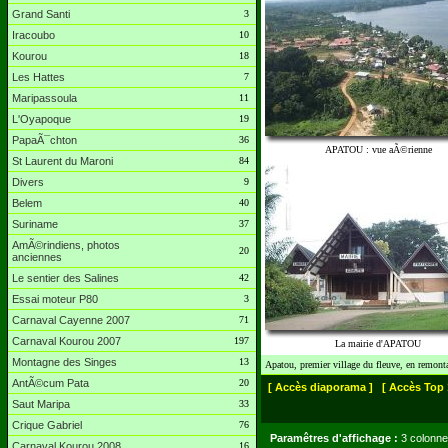
Grand Santi
3
Iracoubo
10
Kourou
18
Les Hattes
7
Maripassoula
11
L'Oyapoque
19
PapaÃ¯chton
36
APATOU : vue aÃ©rienne
St Laurent du Maroni
84
Divers
9
Belem
40
Suriname
37
AmÃ©rindiens, photos
20
anciennes
Le sentier des Salines
42
Essai moteur P80
3
Carnaval Cayenne 2007
71
Carnaval Kourou 2007
197
La mairie d'APATOU
Montagne des Singes
13
Apatou, premier village du fleuve, en remont
AntÃ©cum Pata
20
[ Accès diaporama ]
[ Accès Top 
Saut Maripa
33
Crique Gabriel
76
Paramêtres d'affichage :
3 colonne
Carnaval Kourou 2008
16