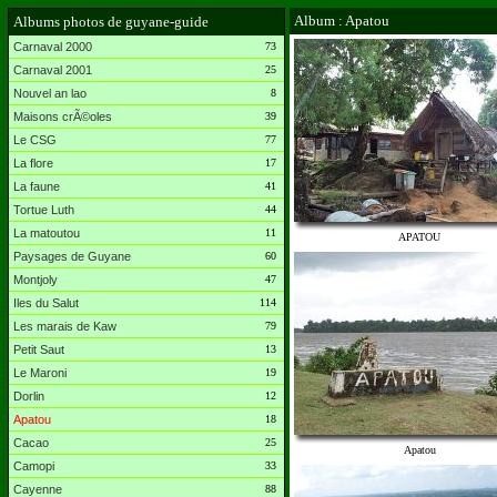
Album : Apatou
Albums photos de guyane-guide
Carnaval 2000
73
Carnaval 2001
25
Nouvel an lao
8
Maisons crÃ©oles
39
Le CSG
77
La flore
17
La faune
41
Tortue Luth
44
La matoutou
11
APATOU
Paysages de Guyane
60
Montjoly
47
Iles du Salut
114
Les marais de Kaw
79
Petit Saut
13
Le Maroni
19
Dorlin
12
Apatou
18
Cacao
25
Apatou
Camopi
33
Cayenne
88