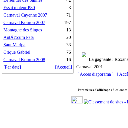
Le sentier des Salines
42
Essai moteur P80
3
Carnaval Cayenne 2007
71
Carnaval Kourou 2007
197
Montagne des Singes
13
AntÃ©cum Pata
20
Saut Maripa
33
Crique Gabriel
76
La gagnante : Roxan
Carnaval Kourou 2008
16
Carnaval 2001
[Par date]
[Accueil]
[ Accès diaporama ]
[ Acc
Paramêtres d'affichage :
3 colonnes 
Cop