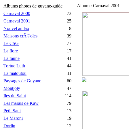
Album : Carnaval 2001
Albums photos de guyane-guide
Carnaval 2000
73
Carnaval 2001
25
Nouvel an lao
8
Maisons crÃ©oles
39
Le CSG
77
La flore
17
La faune
41
Tortue Luth
44
La matoutou
11
Paysages de Guyane
60
Montjoly
47
Iles du Salut
114
Les marais de Kaw
79
Petit Saut
13
Le Maroni
19
Dorlin
12