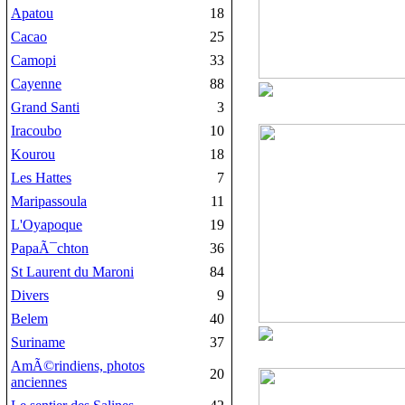
Apatou
18
Cacao
25
Camopi
33
Cayenne
88
Grand Santi
3
Iracoubo
10
Kourou
18
Les Hattes
7
Maripassoula
11
L'Oyapoque
19
PapaÃ¯chton
36
St Laurent du Maroni
84
Divers
9
Belem
40
Suriname
37
AmÃ©rindiens, photos
20
anciennes