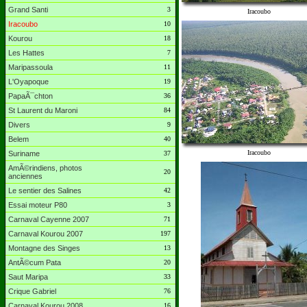
Grand Santi
3
Iracoubo
Iracoubo
10
Kourou
18
Les Hattes
7
Maripassoula
11
L'Oyapoque
19
PapaÃ¯chton
36
St Laurent du Maroni
84
Divers
9
Belem
40
Iracoubo
Suriname
37
AmÃ©rindiens, photos
20
anciennes
Le sentier des Salines
42
Essai moteur P80
3
Carnaval Cayenne 2007
71
Carnaval Kourou 2007
197
Montagne des Singes
13
AntÃ©cum Pata
20
Saut Maripa
33
Crique Gabriel
76
Carnaval Kourou 2008
16