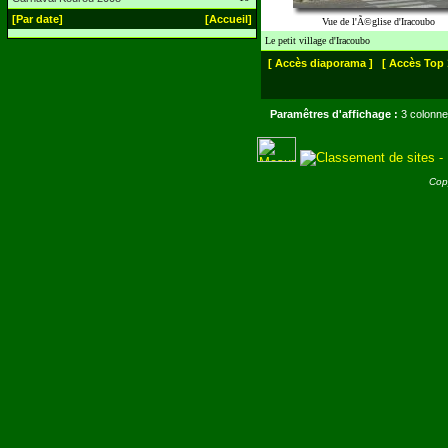
[Par date]
[Accueil]
Vue de l'Ã©glise d'Iracoubo
Le petit village d'Iracoubo
[ Accès diaporama ]
[ Accès Top 
Paramêtres d'affichage :
3 colonne
Cop