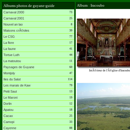
Album : Iracoubo
Albums photos de guyane-guide
Carnaval 2000
73
Carnaval 2001
25
Nouvel an lao
8
Maisons crÃ©oles
39
Le CSG
77
La flore
17
La faune
41
Tortue Luth
44
La matoutou
11
Paysages de Guyane
60
IntÃ©rieur de l'Ã©glise d'Iracoub
Montjoly
47
Iles du Salut
114
Les marais de Kaw
79
Petit Saut
13
Le Maroni
19
Dorlin
12
Apatou
18
Cacao
25
Camopi
33
Cayenne
88