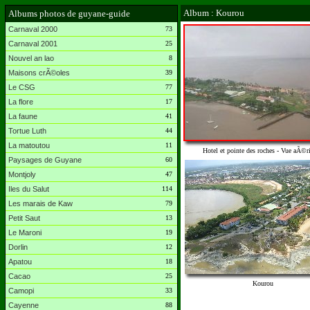
Album : Kourou
Albums photos de guyane-guide
Carnaval 2000
73
Carnaval 2001
25
Nouvel an lao
8
Maisons crÃ©oles
39
Le CSG
77
La flore
17
La faune
41
Tortue Luth
44
La matoutou
11
Hotel et pointe des roches - Vue aÃ©r
Paysages de Guyane
60
Montjoly
47
Iles du Salut
114
Les marais de Kaw
79
Petit Saut
13
Le Maroni
19
Dorlin
12
Apatou
18
Cacao
25
Kourou
Camopi
33
Cayenne
88