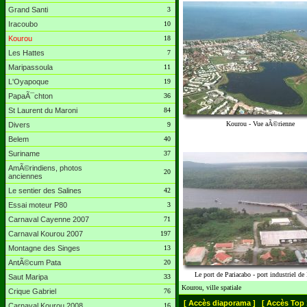
Grand Santi
3
Iracoubo
10
Kourou
18
Les Hattes
7
Maripassoula
11
L'Oyapoque
19
PapaÃ¯chton
36
St Laurent du Maroni
84
Kourou - Vue aÃ©rienne
Divers
9
Belem
40
Suriname
37
AmÃ©rindiens, photos
20
anciennes
Le sentier des Salines
42
Essai moteur P80
3
Carnaval Cayenne 2007
71
Carnaval Kourou 2007
197
Montagne des Singes
13
AntÃ©cum Pata
20
Le port de Pariacabo - port industriel d
Saut Maripa
33
Kourou, ville spatiale
Crique Gabriel
76
[ Accès diaporama ]
[ Accès Top 
Carnaval Kourou 2008
16