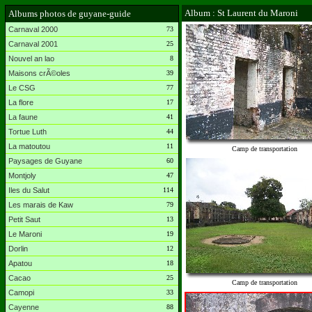
Album : St Laurent du Maroni
Albums photos de guyane-guide
Carnaval 2000
73
Carnaval 2001
25
Nouvel an lao
8
Maisons crÃ©oles
39
Le CSG
77
La flore
17
La faune
41
Tortue Luth
44
La matoutou
11
Camp de transportation
Paysages de Guyane
60
Montjoly
47
Iles du Salut
114
Les marais de Kaw
79
Petit Saut
13
Le Maroni
19
Dorlin
12
Apatou
18
Cacao
25
Camp de transportation
Camopi
33
Cayenne
88