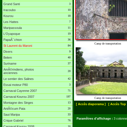
Grand Santi
3
Iracoubo
10
Kourou
18
Les Hattes
7
Maripassoula
11
L'Oyapoque
19
PapaÃ¯chton
36
Camp de transportation
St Laurent du Maroni
84
Divers
9
Belem
40
Suriname
37
AmÃ©rindiens, photos
20
anciennes
Le sentier des Salines
42
Essai moteur P80
3
Carnaval Cayenne 2007
71
Carnaval Kourou 2007
197
Camp de transportation
Montagne des Singes
13
[ Accès diaporama ]
[ Accès Top 
AntÃ©cum Pata
20
Saut Maripa
33
Paramêtres d'affichage :
3 colonne
Crique Gabriel
76
Carnaval Kourou 2008
16