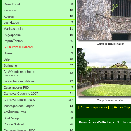
Grand Santi
3
Iracoubo
10
Kourou
18
Les Hattes
7
Maripassoula
11
L'Oyapoque
19
PapaÃ¯chton
36
Camp de transportation
St Laurent du Maroni
84
Divers
9
Belem
40
Suriname
37
AmÃ©rindiens, photos
20
anciennes
Le sentier des Salines
42
Essai moteur P80
3
Carnaval Cayenne 2007
71
Carnaval Kourou 2007
197
Camp de transportation
Montagne des Singes
13
[ Accès diaporama ]
[ Accès Top 
AntÃ©cum Pata
20
Saut Maripa
33
Paramêtres d'affichage :
3 colonne
Crique Gabriel
76
Carnaval Kourou 2008
16