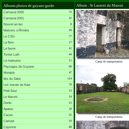
Album : St Laurent du Maroni
Albums photos de guyane-guide
Carnaval 2000
73
Carnaval 2001
25
Nouvel an lao
8
Maisons crÃ©oles
39
Le CSG
77
La flore
17
La faune
41
Tortue Luth
44
La matoutou
11
Camp de transportation
Paysages de Guyane
60
Montjoly
47
Iles du Salut
114
Les marais de Kaw
79
Petit Saut
13
Le Maroni
19
Dorlin
12
Apatou
18
Cacao
25
Camp de transportation
Camopi
33
Cayenne
88